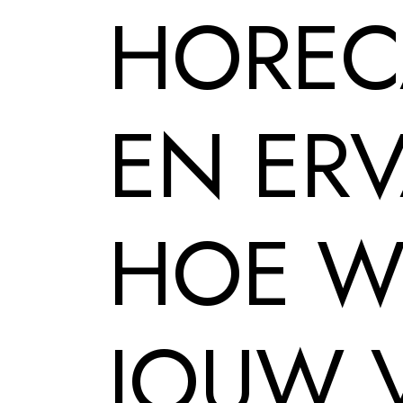
HOREC
EN ER
HOE WI
JOUW V