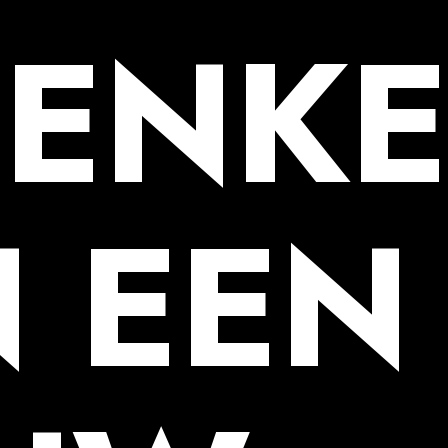
DENK
 EEN