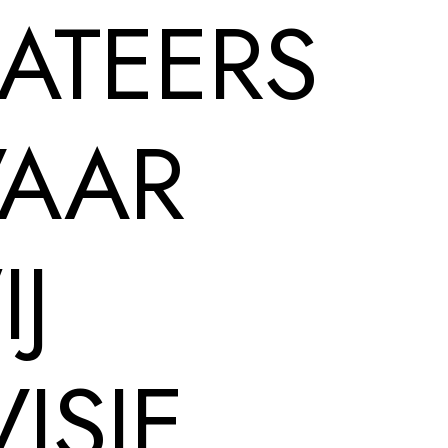
ATEERS
VAAR
J
ISIE