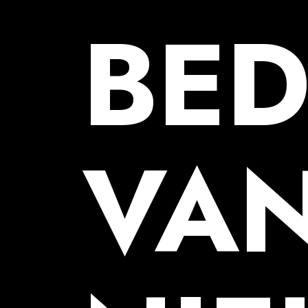
BE
VAN